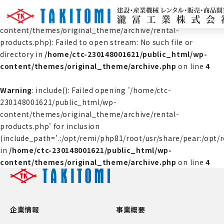
Warning
: include(/home/ctc-230148001621/public_html/wp-
content/themes/original_theme/archive/rental-
products.php): Failed to open stream: No such file or
directory in
/home/ctc-230148001621/public_html/wp-
content/themes/original_theme/archive.php
on line
4
Warning
: include(): Failed opening '/home/ctc-
230148001621/public_html/wp-
content/themes/original_theme/archive/rental-
products.php' for inclusion
(include_path='.:/opt/remi/php81/root/usr/share/pear:/opt/
in
/home/ctc-230148001621/public_html/wp-
content/themes/original_theme/archive.php
on line
4
企業情報
事業概要