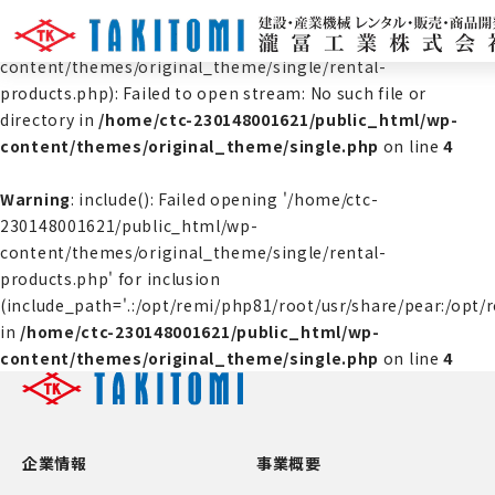
Warning
: include(/home/ctc-230148001621/public_html/wp-
content/themes/original_theme/single/rental-
products.php): Failed to open stream: No such file or
directory in
/home/ctc-230148001621/public_html/wp-
content/themes/original_theme/single.php
on line
4
Warning
: include(): Failed opening '/home/ctc-
230148001621/public_html/wp-
content/themes/original_theme/single/rental-
products.php' for inclusion
(include_path='.:/opt/remi/php81/root/usr/share/pear:/opt/
in
/home/ctc-230148001621/public_html/wp-
content/themes/original_theme/single.php
on line
4
企業情報
事業概要